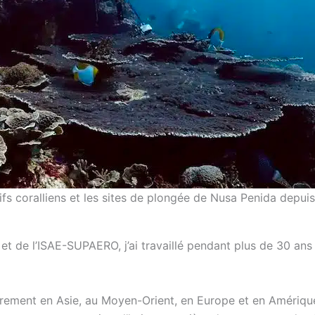
ifs coralliens et les sites de plongée de Nusa Penida depuis
et de l’ISAE-SUPAERO, j’ai travaillé pendant plus de 30 ans
rement en Asie, au Moyen-Orient, en Europe et en Amérique 