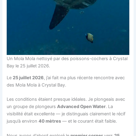
Un Mola Mola nettoyé par des poissons-cochers à Crystal
Bay le 25 juillet 2026.
Le
25 juillet 2026
, j’ai fait ma plus récente rencontre avec
des Mola Mola à Crystal Bay.
Les conditions étaient presque idéales. Je plongeais avec
un groupe de plongeurs
Advanced Open Water
. La
visibilité était excellente — je distinguais clairement le récif
jusqu’à environ
40 mètres
— et le courant était faible.
Nous avons d’abord exploré le
premier corner
vers
25