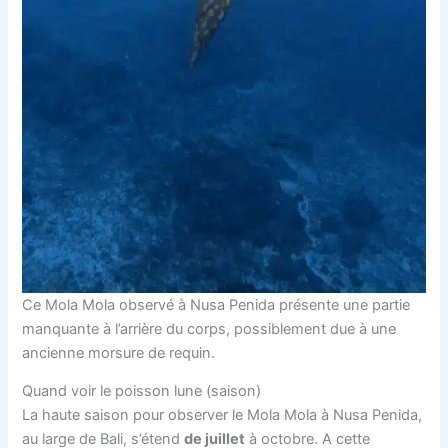
Ce Mola Mola observé à Nusa Penida présente une partie
manquante à l’arrière du corps, possiblement due à une
ancienne morsure de requin.
Quand voir le poisson lune (saison)
La haute saison pour observer le Mola Mola à Nusa Penida,
au large de Bali, s’étend
de juillet
à octob
re. A cette