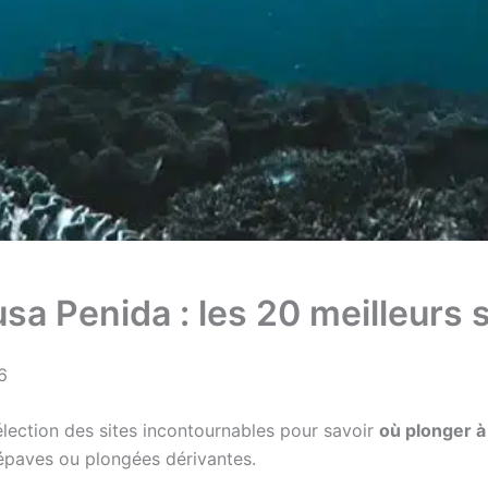
sa Penida : les 20 meilleurs 
6
lection des sites incontournables pour savoir
où plonger à
 épaves ou plongées dérivantes.