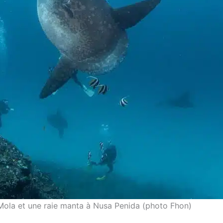
Mola et une raie manta à Nusa Penida (photo Fhon)