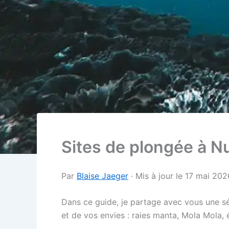
Sites de plongée à Nu
Par
Blaise Jaeger
· Mis à jour le 17 mai 202
Dans ce guide, je partage avec vous une sé
et de vos envies : raies manta, Mola Mola,