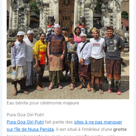
Eau bénite pour cérémonie majeure
Pura Goa Giri Putri
Pura Goa Giri Putri
fait partie des
sites à ne pas manquer
sur l’île de Nusa Penida
. Il est situé à l’intérieur d’une
grotte