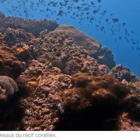
ssus du récif corallien.