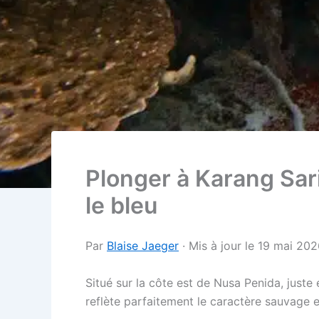
Plonger à Karang Sar
le bleu
Par
Blaise Jaeger
· Mis à jour le 19 mai 20
Situé sur la côte est de Nusa Penida, juste
reflète parfaitement le caractère sauvage et 